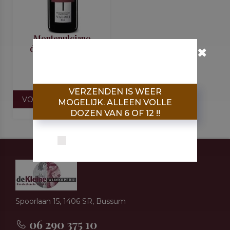
Montepulciano
d'Abruzzo, Valori
2023
€10,90
VERZENDEN IS WEER
VOORUITBESTELLEN
MOGELIJK. ALLEEN VOLLE
DOZEN VAN 6 OF 12 !!
Don’t show this popup again
Spoorlaan 15, 1406 SR, Bussum
06 290 375 10